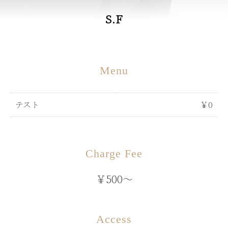
S.F
Menu
テスト
￥0
Charge Fee
￥500～
Access